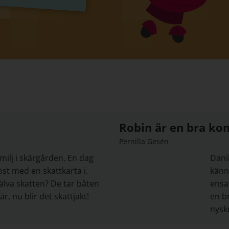
Robin är en bra kom
Pernilla Gesén
milj i skärgården. En dag
Danil
ost med en skattkarta i.
känn
älva skatten? De tar båten
ensa
r, nu blir det skattjakt!
en b
nysk