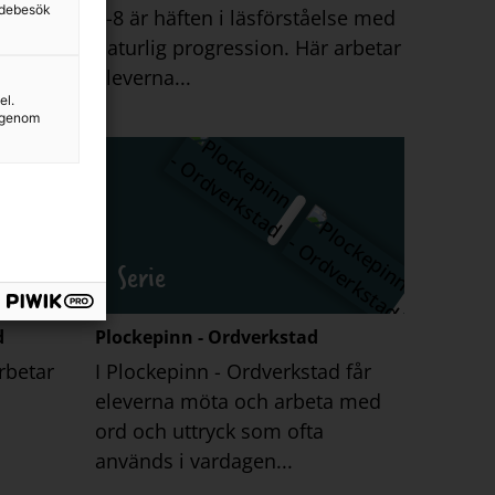
sidebesök
1-8 är häften i läsförståelse med
naturlig progression. Här arbetar
eleverna...
el.
g genom
Serie
d
Plockepinn - Ordverkstad
rbetar
I Plockepinn - Ordverkstad får
eleverna möta och arbeta med
ord och uttryck som ofta
används i vardagen...