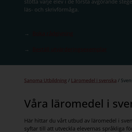
stötta varje elev i de första avgörande steg
läs- och skrivförmåga.
→
Boka rådgivning
→
Beställ utvärderingsexemplar
Du
Sanoma Utbildning
/
Läromedel i svenska
/
Sven
är
här:
Våra läromedel i sve
Här hittar du vårt utbud av läromedel i sve
syftar till att utveckla elevernas språkliga