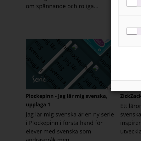
om spännande och roliga...
och Elto
Serie
Serie
Plockepinn - Jag lär mig svenska,
ZickZack
upplaga 1
Ett lär
Jag lär mig svenska är en ny serie
svensk
i Plockepinn i första hand för
inspire
elever med svenska som
utveckla
andraspråk men...