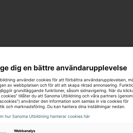
l ge dig en bättre användarupplevelse
ildning använder cookies för att förbättra användarupplevelsen, m
en av webbplatsen och för att att skapa riktad annonsering. Funktio
Serie
jliggör grundläggande funktioner, såsom sidnavigering. När du klick
 cookies” tillåter du att Sanoma Utbildning och våra partners (genom
tscookies") använder den information som samlas in via cookies för
ckerna
Lexia Provia Handbok, upp
tik och marknadsföring. Du kan hantera dina inställningar nedan.
 den charmiga
I Lexia Provia – Handbok 
om hur Sanoma Utbildning hanterar cookies här
isen! Berättelserna om
finns tydliga beskrivning
 Robin och barnen Molly
olika språkliga kategorie
Webbanalys