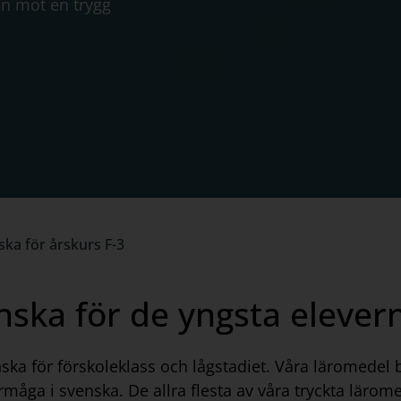
en mot en trygg
ska för årskurs F-3
nska för de yngsta elever
nska för förskoleklass och lågstadiet. Våra läromede
 förmåga i svenska. De allra flesta av våra tryckta lä