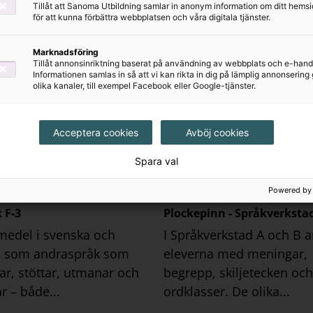
Tillåt att Sanoma Utbildning samlar in anonym information om ditt hem
n innehåller...
finns i...
för att kunna förbättra webbplatsen och våra digitala tjänster.
Marknadsföring
Tillåt annonsinriktning baserat på användning av webbplats och e-hand
Informationen samlas in så att vi kan rikta in dig på lämplig annonserin
olika kanaler, till exempel Facebook eller Google-tjänster.
Acceptera cookies
Avböj cookies
Spara val
Serie
Powered by
 F-3
Plockepinn - Språkverksta
omedel i svenska och
I Språkverkstad A och B a
a som andraspråk som
eleverna med meningar,
rar, stöttar, utmanar och
begrepp, skiljetecken och
r – både...
ordklasser. De olika...