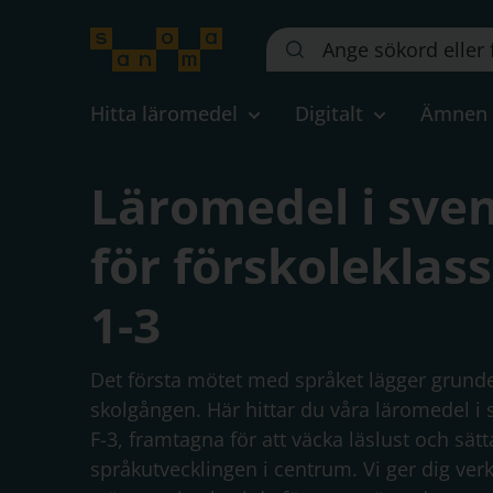
Sök
på
webbplatsen::
Hitta läromedel
Digitalt
Ämnen
Läromedel i sve
för förskoleklas
1-3
Det första mötet med språket lägger grunde
skolgången. Här hittar du våra läromedel i 
F-3, framtagna för att väcka läslust och sätt
språkutvecklingen i centrum. Vi ger dig verk