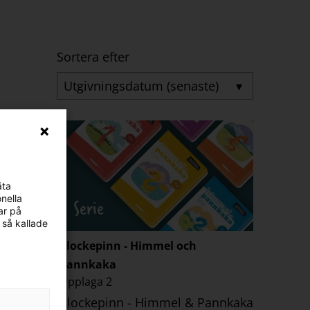
Sortera efter
▾
äta
nella
Serie
ar på
 så kallade
laga 2
Plockepinn - Himmel och
Pannkaka
2.0
Upplaga 2
ar av de
Plockepinn - Himmel & Pannkaka
r som