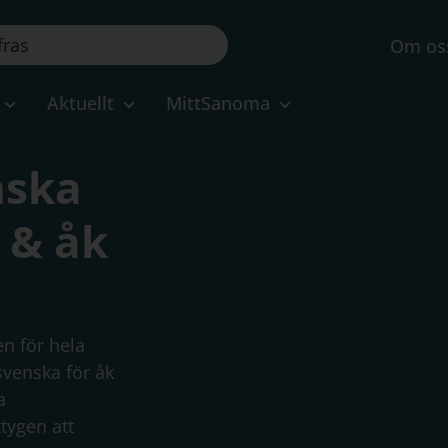
Om os
Aktuellt
MittSanoma
nska
s & åk
n för hela
svenska för åk
a
tygen att