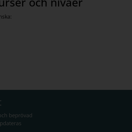
kurser och nivåer
nska:
t
 och beprövad
ppdateras