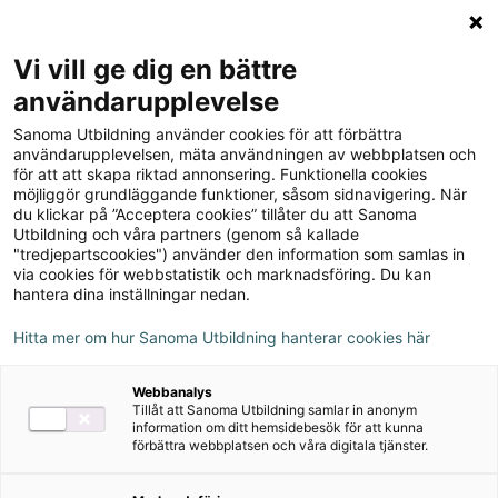
Logga in
Meny
Vi vill ge dig en bättre
Sök
användarupplevelse
på
Sanoma Utbildning använder cookies för att förbättra
webbplatsen::
användarupplevelsen, mäta användningen av webbplatsen och
för att att skapa riktad annonsering. Funktionella cookies
möjliggör grundläggande funktioner, såsom sidnavigering. När
du klickar på ”Acceptera cookies” tillåter du att Sanoma
Utbildning och våra partners (genom så kallade
"tredjepartscookies") använder den information som samlas in
via cookies för webbstatistik och marknadsföring. Du kan
hantera dina inställningar nedan.
Hitta mer om hur Sanoma Utbildning hanterar cookies här
Serie
Webbanalys
Tillåt att Sanoma Utbildning samlar in anonym
Robinböckerna
information om ditt hemsidebesök för att kunna
förbättra webbplatsen och våra digitala tjänster.