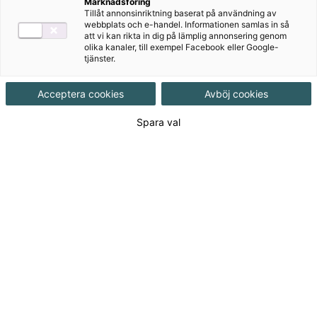
Robinböckerna är en modern och humoristisk
Marknadsföring
Tillåt annonsinriktning baserat på användning av
läromedelsserie för F-3 med såväl omfattande
webbplats och e-handel. Informationen samlas in så
lärarstöd, läseböcker och arbetsböcker som digital
att vi kan rikta in dig på lämplig annonsering genom
olika kanaler, till exempel Facebook eller Google-
färdighetsträning i Bingel. Läseboken finns på fyra
tjänster.
nivåer, så att eleverna får möjlighet att utveckla sin
läsning efter egen förmåga.
Acceptera cookies
Avböj cookies
Spara val
Till produkterna
Om serien
Pressmaterial