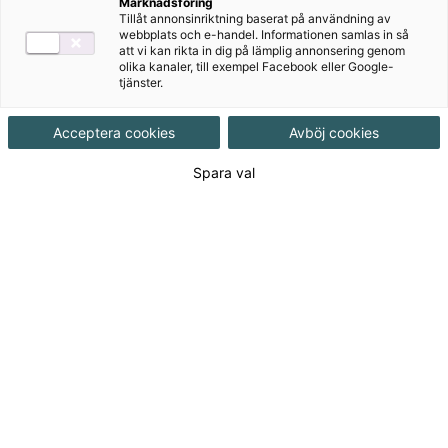
Marknadsföring
Tillåt annonsinriktning baserat på användning av
Produktinformation
Häftad, Upplaga 1
webbplats och e-handel. Informationen samlas in så
att vi kan rikta in dig på lämplig annonsering genom
olika kanaler, till exempel Facebook eller Google-
tjänster.
Utgivningsdatum
2015-06-23
Acceptera cookies
Avböj cookies
Tillgänglighet
Tillgänglig
Spara val
ISBN
9789152333686
Länk
Läs mer om hela serien
till
serie:
125
kr
(Exkl. moms)
Logga in för att lägga i varukorg