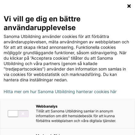
Logga in
Meny
Vi vill ge dig en bättre
Sök
användarupplevelse
på
Sanoma Utbildning använder cookies för att förbättra
webbplatsen::
Koll på matematik 4B Facit
användarupplevelsen, mäta användningen av webbplatsen och
för att att skapa riktad annonsering. Funktionella cookies
(5-pack)
möjliggör grundläggande funktioner, såsom sidnavigering. När
du klickar på ”Acceptera cookies” tillåter du att Sanoma
Utbildning och våra partners (genom så kallade
"tredjepartscookies") använder den information som samlas in
via cookies för webbstatistik och marknadsföring. Du kan
hantera dina inställningar nedan.
Författare
Eva Björklund, Heléne Dalsmyr
Hitta mer om hur Sanoma Utbildning hanterar cookies här
Webbanalys
Ämne
Matematik
Tillåt att Sanoma Utbildning samlar in anonym
information om ditt hemsidebesök för att kunna
förbättra webbplatsen och våra digitala tjänster.
Målgrupp
Grundskola åk 4-6