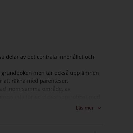
sa delar av det centrala innehållet och
va grundboken men tar också upp ämnen
r att räkna med parenteser.
sgrad inom samma område, av
intressanta för de elever som jobbat med
sidor.
Läs mer
eppen från fördjupningsboken upp, så att