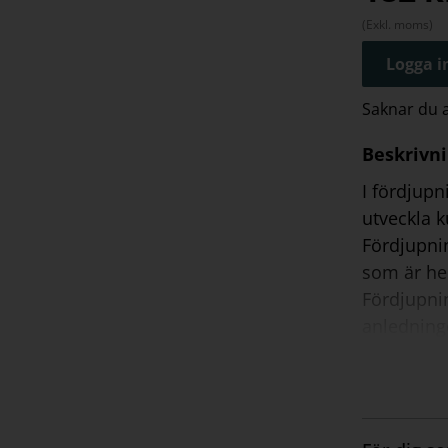
(Exkl. moms)
Logga in
Saknar du
Beskrivn
I fördjupn
utveckla 
Fördjupni
som är hel
Fördjupni
anledning
fördjupnin
Det är ett
det inte 