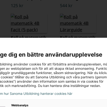
125 kr
544 kr
Koll på matematik
Koll på matematik
4B Facit (5-pack)
4B Lärarguide
125 kr
544 kr
l ge dig en bättre användarupplevelse
ildning använder cookies för att förbättra användarupplevelsen, m
en av webbplatsen och för att att skapa riktad annonsering. Funktio
jliggör grundläggande funktioner, såsom sidnavigering. När du klick
 cookies” tillåter du att Sanoma Utbildning och våra partners (genom
tscookies") använder den information som samlas in via cookies för
tik och marknadsföring. Du kan hantera dina inställningar nedan.
om hur Sanoma Utbildning hanterar cookies här
Webbanalys