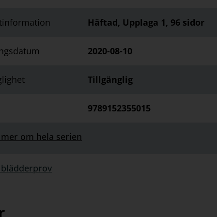
tinformation
Häftad, Upplaga 1, 96 sidor
ingsdatum
2020-08-10
glighet
Tillgänglig
9789152355015
 mer om hela serien
 blädderprov
rprov:
r