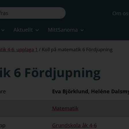
Om os
Aktuellt
MittSanoma
tik 4-6, upplaga 1
/
Koll på matematik 6 Fördjupning
ik 6 Fördjupning
are
Eva Björklund, Heléne Dalsm
Matematik
pp
Grundskola åk 4-6