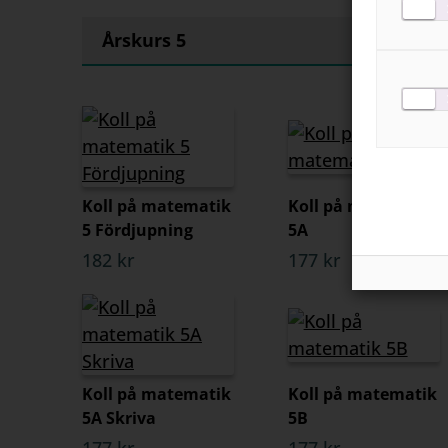
Årskurs 5
Koll på matematik
Koll på matematik
5 Fördjupning
5A
182 kr
177 kr
Koll på matematik
Koll på matematik
5A Skriva
5B