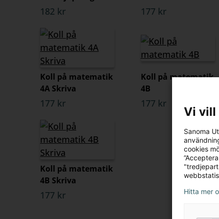
182 kr
177 kr
Koll på matematik
Koll på matematik
4A Skriva
4B
177 kr
177 kr
Vi vil
Sanoma Utb
användning
cookies mö
”Acceptera
"tredjepar
Koll på matematik
webbstatis
4B Skriva
Hitta mer 
177 kr