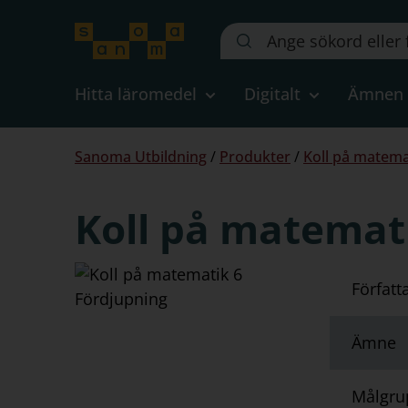
Sök
på
webbplatsen::
Hitta läromedel
Digitalt
Ämnen
Du
Sanoma Utbildning
/
Produkter
/
Koll på matema
är
här:
Koll på matemat
Författ
Ämne
Målgru