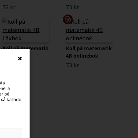
72 kr
73 kr
Koll på matematik
Koll på matematik
4B Läxbok
4B onlinebok
72 kr
73 kr
äta
nella
ar på
 så kallade