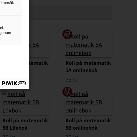
sidebesök
el.
g genom
Koll på matematik
Koll på matematik
5A Läxbok
5A onlinebok
75 kr
73 kr
Koll på matematik
Koll på matematik
5B Läxbok
5B onlinebok