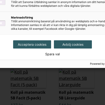
Tillåt att Sanoma Utbildning samlar in anonym information om ditt hem
för att kunna förbättra webbplatsen och våra digitala tjänster.
Marknadsföring
Tillåt annonsinriktning baserat på användning av webbplats och e-hand
Informationen samlas in så att vi kan rikta in dig på lämplig annonserin
olika kanaler, till exempel Facebook eller Google-tjänster.
Acceptera cookies
Avböj cookies
Koll på matematik
Koll på matematik
5A Facit (5-pack)
5A Lärarguide
Spara val
127 kr
544 kr
Powered by
Koll på matematik
Koll på matematik
5B Facit (5-pack)
5B Lärarguide