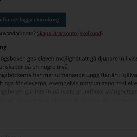
 för att lägga i varukorg
 användarkonto?
Skapa lärarkonto (skolkund)
ing
ingsboken ges eleven möjlighet att gå djupare in i vis
kunskaper på en högre nivå.
ngsböckerna har mer utmanande uppgifter än i själ
t nya för eleverna, exempelvis mittpunktsnormal elle
ngsboken går inte in på nästa grundboks svårighet
en att elevbokens grundavsnitt fortfarande ska vara 
gsboken. Längst bak i boken finns facit och begrepps
 begreppsavsnitt per kapitel och här tas de nya begr
är en upprepning av grundbokens begreppssidor.