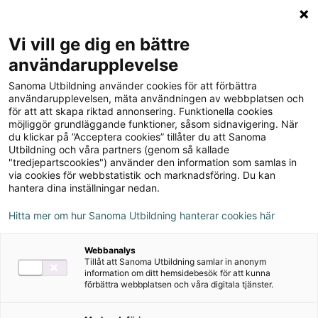
Logga in
Meny
Vi vill ge dig en bättre
Sök
användarupplevelse
på
Sanoma Utbildning använder cookies för att förbättra
webbplatsen::
Koll på matematik 5A
användarupplevelsen, mäta användningen av webbplatsen och
för att att skapa riktad annonsering. Funktionella cookies
Lärarguide
möjliggör grundläggande funktioner, såsom sidnavigering. När
du klickar på ”Acceptera cookies” tillåter du att Sanoma
Utbildning och våra partners (genom så kallade
"tredjepartscookies") använder den information som samlas in
via cookies för webbstatistik och marknadsföring. Du kan
hantera dina inställningar nedan.
Författare
Eva Björklund, Heléne Dalsmyr
Hitta mer om hur Sanoma Utbildning hanterar cookies här
Webbanalys
Ämne
Matematik
Tillåt att Sanoma Utbildning samlar in anonym
information om ditt hemsidebesök för att kunna
förbättra webbplatsen och våra digitala tjänster.
Målgrupp
Grundskola åk 4-6