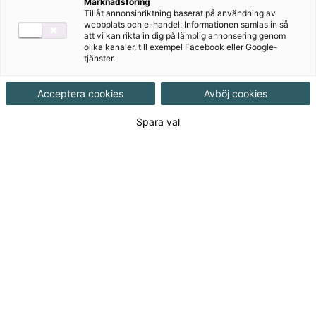
Marknadsföring
Tillåt annonsinriktning baserat på användning av
Produktinformation
webbplats och e-handel. Informationen samlas in så
att vi kan rikta in dig på lämplig annonsering genom
Spiralbunden, Upplaga 1, 192 sidor
olika kanaler, till exempel Facebook eller Google-
tjänster.
Utgivningsdatum
2015-10-23
Acceptera cookies
Avböj cookies
Spara val
Tillgänglighet
Tillgänglig
ISBN
9789152333068
Länk
Läs mer om hela serien
till
serie:
Länk
Läs blädderprov
till
blädderprov: