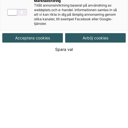
Marknadsföring
Tillåt annonsinriktning baserat på användning av
Häftad, Upplaga 1, 144 sidor
webbplats och e-handel. Informationen samlas in så
att vi kan rikta in dig på lämplig annonsering genom
olika kanaler, till exempel Facebook eller Google-
tjänster.
Utgivningsdatum
2015-07-27
Acceptera cookies
Avböj cookies
Tillgänglighet
Tillgänglig
Spara val
ISBN
9789152333051
Länk
Läs mer om hela serien
till
serie:
Länk
Läs blädderprov
till
blädderprov:
177
kr