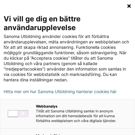
Logga in
Meny
Vi vill ge dig en bättre
Sök
användarupplevelse
på
Sanoma Utbildning använder cookies för att förbättra
webbplatsen::
Koll på matematik 5A
användarupplevelsen, mäta användningen av webbplatsen och
för att att skapa riktad annonsering. Funktionella cookies
möjliggör grundläggande funktioner, såsom sidnavigering. När
du klickar på ”Acceptera cookies” tillåter du att Sanoma
Utbildning och våra partners (genom så kallade
"tredjepartscookies") använder den information som samlas in
via cookies för webbstatistik och marknadsföring. Du kan
hantera dina inställningar nedan.
Författare
Eva Björklund, Heléne Dalsmyr
Hitta mer om hur Sanoma Utbildning hanterar cookies här
Ämne
Matematik
Webbanalys
Tillåt att Sanoma Utbildning samlar in anonym
Målgrupp
Grundskola åk 4-6
information om ditt hemsidebesök för att kunna
förbättra webbplatsen och våra digitala tjänster.
Produktinformation