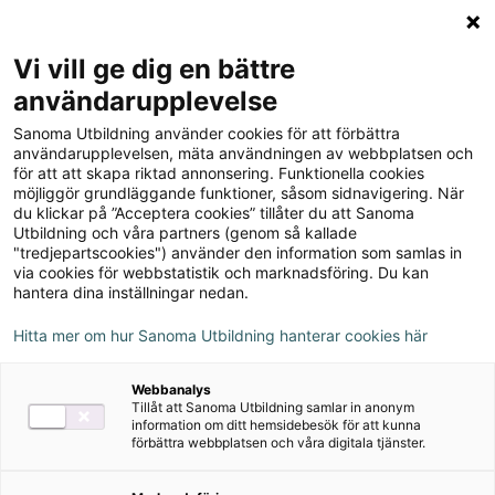
Logga in
Meny
Vi vill ge dig en bättre
Sök
användarupplevelse
på
Sanoma Utbildning använder cookies för att förbättra
webbplatsen::
användarupplevelsen, mäta användningen av webbplatsen och
för att att skapa riktad annonsering. Funktionella cookies
möjliggör grundläggande funktioner, såsom sidnavigering. När
du klickar på ”Acceptera cookies” tillåter du att Sanoma
Utbildning och våra partners (genom så kallade
"tredjepartscookies") använder den information som samlas in
Läromedel för gymnasiet
via cookies för webbstatistik och marknadsföring. Du kan
hantera dina inställningar nedan.
och vuxenutbildning
Hitta mer om hur Sanoma Utbildning hanterar cookies här
Här hittar du läromedel för dig som undervisar för
gymnasiet och vuxenutbildning.
Webbanalys
Tillåt att Sanoma Utbildning samlar in anonym
information om ditt hemsidebesök för att kunna
förbättra webbplatsen och våra digitala tjänster.