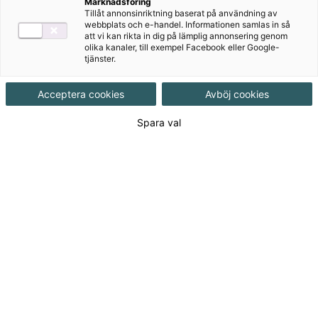
Marknadsföring
Tillåt annonsinriktning baserat på användning av
webbplats och e-handel. Informationen samlas in så
att vi kan rikta in dig på lämplig annonsering genom
olika kanaler, till exempel Facebook eller Google-
tjänster.
Utforska våra läromedel för
Acceptera cookies
Avböj cookies
gymnasiet och vuxenutbildning
Spara val
Här hittar du ett brett sortiment av kvalitetssäkrade
och pedagogiska läromedel för gymnasiet och
vuxenutbildning. Våra tryckta och digitala material är
utformade för att följa läroplanen och stödja både
elever och lärare.
Aktuellt
Svenska impulser sva nivå 2