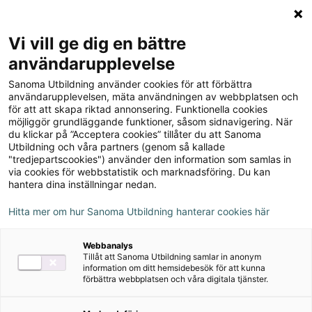
Logga in
Meny
Vi vill ge dig en bättre
Sök
användarupplevelse
på
Sanoma Utbildning använder cookies för att förbättra
webbplatsen::
användarupplevelsen, mäta användningen av webbplatsen och
för att att skapa riktad annonsering. Funktionella cookies
Läromedel i svenska
möjliggör grundläggande funktioner, såsom sidnavigering. När
du klickar på ”Acceptera cookies” tillåter du att Sanoma
Utbildning och våra partners (genom så kallade
Här hittar du hela vårt utbud av läromedel i svenska –
"tredjepartscookies") använder den information som samlas in
från de första språkljuden och berättelserna till
via cookies för webbstatistik och marknadsföring. Du kan
fördjupad analys och självständigt skrivande. Steg för
hantera dina inställningar nedan.
steg, år för år, ger vi varje elev verktygen att bemästra
Hitta mer om hur Sanoma Utbildning hanterar cookies här
språket och växa i sitt lärande.
Webbanalys
Tillåt att Sanoma Utbildning samlar in anonym
→
Boka rådgivning
information om ditt hemsidebesök för att kunna
förbättra webbplatsen och våra digitala tjänster.
→
Beställ utvärderingsexemplar