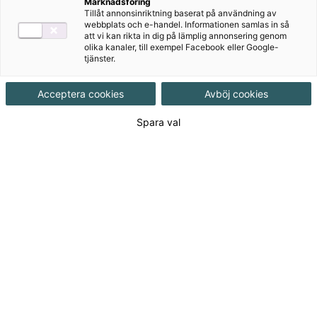
Marknadsföring
Tillåt annonsinriktning baserat på användning av
webbplats och e-handel. Informationen samlas in så
att vi kan rikta in dig på lämplig annonsering genom
olika kanaler, till exempel Facebook eller Google-
tjänster.
Våra läromedel i svenska
Acceptera cookies
Avböj cookies
Utforska vårt kompletta utbud av svenska läromedel –
Spara val
från förskoleklass till gymnasiet och vuxenutbildning.
Vi erbjuder tryckta läroböcker, digitala läromedel
samt lärarhandledningar som ger stöd och
vägledning för att planera och genomföra
undervisningen.
Aktuellt
Robin på skattjakt, röd nivå
Pernilla Gesén